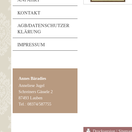
KONTAKT
AGB/DATENSCHUTZER
KLÄRUNG
IMPRESSUM
Annes Bäradies
Anneliese Jugel
Schreiners Gässele 2
87493 Lauben
Tel.: 08374/587755
Druckversion
|
Sitema