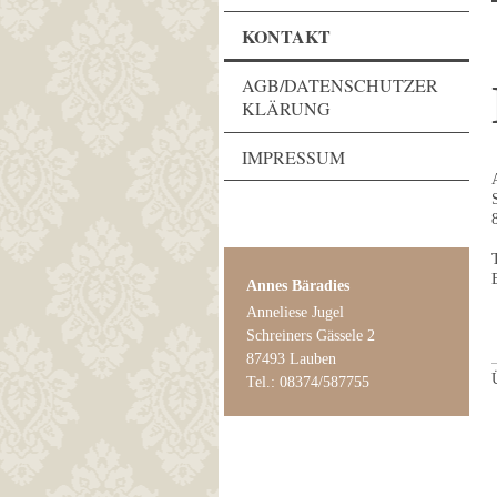
KONTAKT
AGB/DATENSCHUTZER
KLÄRUNG
IMPRESSUM
Annes Bäradies
Anneliese Jugel
Schreiners Gässele 2
87493 Lauben
Tel.: 08374/587755